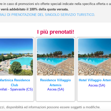
e in caso di promozioni e/o offerte speciali indicate nella specifica offerta o
e verrà addebitato il 100% della quota versata.
RALI DI PRENOTAZIONE DEL SINGOLO SERVIZIO TURISTICO
.
I più prenotati!
Martinica Residence
Residence Villaggio
Hotel Villaggio Arte
Club
Artemis
Ascea (SA)
nifati - Sparvasile (CS)
Ascea (SA)
zzi, disponibilità ed informazioni possono essere soggetti a modifiche.