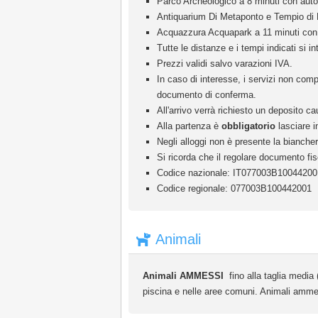
Parco Archeologico a 8 minuti con auto
Antiquarium Di Metaponto e Tempio di 
Acquazzura Acquapark a 11 minuti con
Tutte le distanze e i tempi indicati si in
Prezzi validi salvo varazioni IVA.
In caso di interesse, i servizi non comp
documento di conferma.
All'arrivo verrà richiesto un deposito c
Alla partenza è
obbligatorio
lasciare in
Negli alloggi non è presente la bianche
Si ricorda che il regolare documento fis
Codice nazionale: IT077003B10044200
Codice regionale: 077003B100442001
Animali
Animali AMMESSI
fino alla taglia media 
piscina e nelle aree comuni. Animali ammes