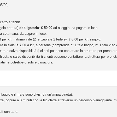
05/09;
cetto e tennis.
golo cottura)
obbligatoria
:
€ 50,00
ad alloggio, da pagare in loco.
a settimana, da pagare in loco;
0
per kit matrimoniale (2 lenzuola e 2 federe);
€ 6,00
per kit singolo.
ra iniziale:
€ 7,00
a kit, a persona (comprende n° 1 telo bagno, n° 1 telo viso e
 e salvo disponibilità (i clienti possono contattare la struttura per prenotare 
sta e salvo disponibilità (i clienti possono contattare la struttura per prenota
ativi e potrebbero subire variazioni.
villaggio e il mare sono divisi da un'ampia pineta).
ta, oppure a 3 minuti con la bicicletta attraverso un percorso pianeggiante inte
ti con auto.