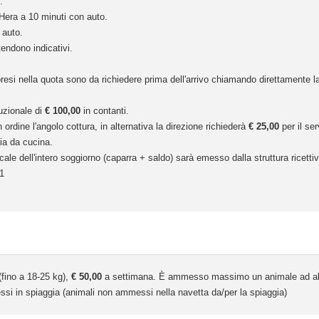
.
Hera a 10 minuti con auto.
 auto.
tendono indicativi.
resi nella quota sono da richiedere prima dell'arrivo chiamando direttamente la
auzionale di
€ 100,00
in contanti.
 ordine l'angolo cottura, in alternativa la direzione richiederà
€ 25,00
per il ser
ria da cucina.
cale dell'intero soggiorno (caparra + saldo) sarà emesso dalla struttura ricettiv
1
(fino a 18-25 kg),
€ 50,00
a settimana. È ammesso massimo un animale ad all
si in spiaggia (animali non ammessi nella navetta da/per la spiaggia)