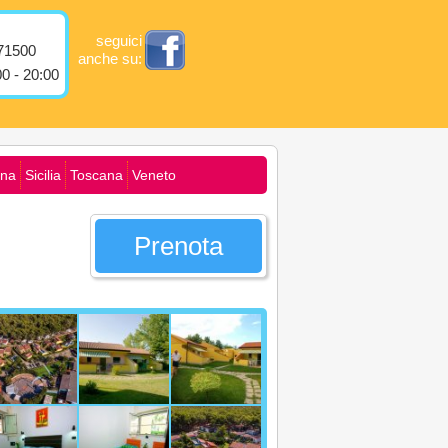
seguici
71500
anche su:
0 - 20:00
na
Sicilia
Toscana
Veneto
Prenota