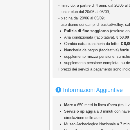
- miniclub, a partire di 4 anni, dal 20/06 al 
- junior club dal 20/06 al 05/09;
- piscina dal 20/06 al 05/09;
- uso diurno dei campi di basket/volley, cal
Pulizia di fine soggiorno
(escluso an
Aria condizionata (facoltativa),
€ 50,00
Cambio extra biancheria da letto:
€ 8,0
biancheria da bagno (facoltativa) fornitu
supplemento mezza pensione: su richiesta
supplemento pensione completa: su richie
I prezzi dei servizi a pagamento sono indic
Informazioni Aggiuntive
Mare
a 650 metri in linea d'area (tra il 
Servizio spiaggia
a 3 minuti con navet
circolazione delle auto.
Museo Archeologico Nazionale a 7 minu