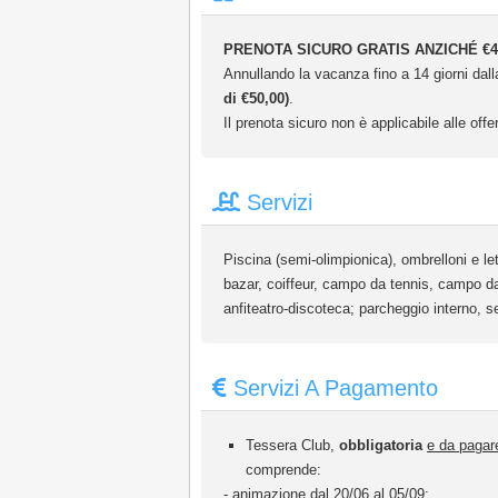
PRENOTA SICURO GRATIS ANZICHÉ €4
Annullando la vacanza fino a 14 giorni dalla
di €50,00)
.
Il prenota sicuro non è applicabile alle offer
Servizi
Piscina (semi-olimpionica), ombrelloni e lett
bazar, coiffeur, campo da tennis, campo da 
anfiteatro-discoteca; parcheggio interno, s
Servizi A Pagamento
Tessera Club,
obbligatoria
e da pagare
comprende:
- animazione dal 20/06 al 05/09;