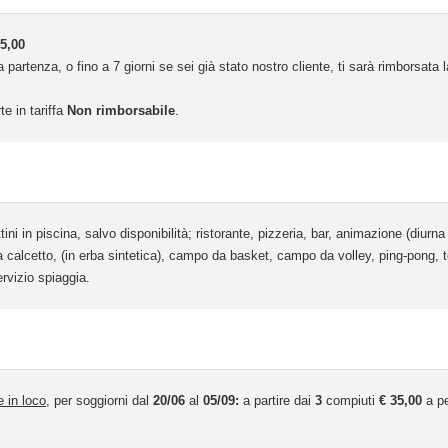
5,00
 partenza, o fino a 7 giorni se sei già stato nostro cliente, ti sarà rimborsata
te in tariffa
Non rimborsabile
.
ini in piscina, salvo disponibilità; ristorante, pizzeria, bar, animazione (diurna
calcetto, (in erba sintetica), campo da basket, campo da volley, ping-pong, tor
ervizio spiaggia.
 in loco,
per soggiorni dal
20/06
al
05/09:
a partire dai
3
compiuti
€ 35,00
a pe