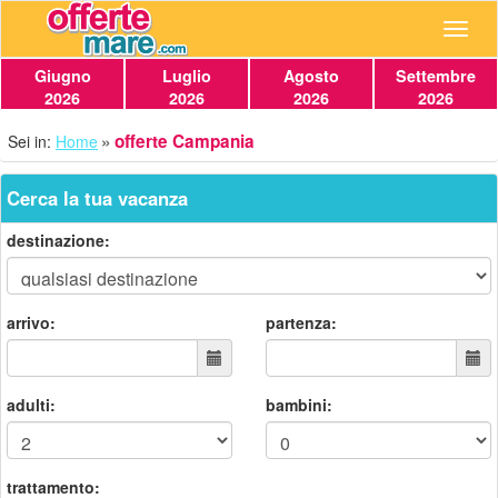
Navig
Giugno
Luglio
Agosto
Settembre
2026
2026
2026
2026
offerte Campania
Sei in:
Home
Cerca la tua vacanza
destinazione:
arrivo:
partenza:
adulti:
bambini:
trattamento: