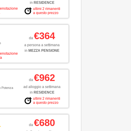
in
RESIDENCE
renotazione
ultimi 2 rimanenti
a
a questo prezzo
€364
da
o
a persona a settimana
in
MEZZA PENSIONE
renotazione
fa
€962
da
ad alloggio a settimana
to Potenza
in
RESIDENCE
ultimi 2 rimanenti
a questo prezzo
€680
da