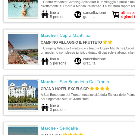
Il Centro Vacanze Camping Spinnaker è un villaggio 4 stelle situa
direttamente sul mare a Marina Palmense. La struttura rapprese
vera ...
fino a
cancellazione
ultima p
14
5 persone
gratuita
4 giorni 
Marche
- Cupra Marittima
CAMPING VILLAGGIO IL FRUTTETO
Il Camping Villaggio il Frutteto è situato a Cupra Marittima (Ascoli
un moderno complesso turistico dotato di piazzole e alloggi, che si
fino a
cancellazione
14
5 persone
gratuita
Marche
- San Benedetto Del Tronto
GRAND HOTEL EXCELSIOR
A San Benedetto del Tronto, nota località della Riviera delle Palm
bel lungomare sud, il Grand Hotel ...
fino a
3 persone
Marche
- Senigallia