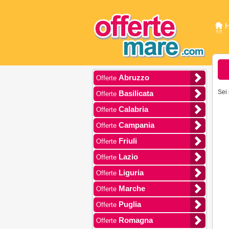
Abruzzo
Offerte
Sei 
Basilicata
Offerte
Calabria
Offerte
Campania
Offerte
Friuli
Offerte
Lazio
Offerte
Liguria
Offerte
Marche
Offerte
Puglia
Offerte
Romagna
Offerte