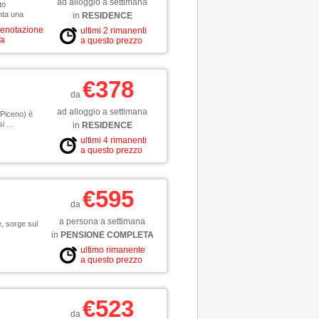
ad alloggio a settimana
to
nta una
in
RESIDENCE
renotazione
ultimi 2 rimanenti
fa
a questo prezzo
€378
da
ad alloggio a settimana
 Piceno) è
 ...
in
RESIDENCE
ultimi 4 rimanenti
a questo prezzo
€595
da
a persona a settimana
e, sorge sul
in
PENSIONE COMPLETA
ultimo rimanente
a questo prezzo
€523
da