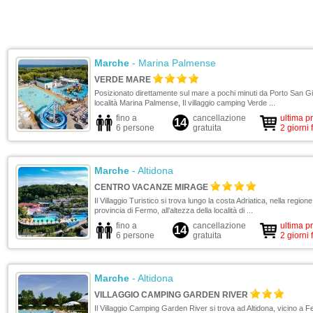
Marche
- Marina Palmense
VERDE MARE
Posizionato direttamente sul mare a pochi minuti da Porto San Gio
località Marina Palmense, Il villaggio camping Verde ...
fino a
cancellazione
ultima p
14
6 persone
gratuita
2 giorni 
Marche
- Altidona
CENTRO VACANZE MIRAGE
Il Villaggio Turistico si trova lungo la costa Adriatica, nella regio
provincia di Fermo, all’altezza della località di ...
fino a
cancellazione
ultima p
14
6 persone
gratuita
2 giorni 
Marche
- Altidona
VILLAGGIO CAMPING GARDEN RIVER
Il Villaggio Camping Garden River si trova ad Altidona, vicino a F