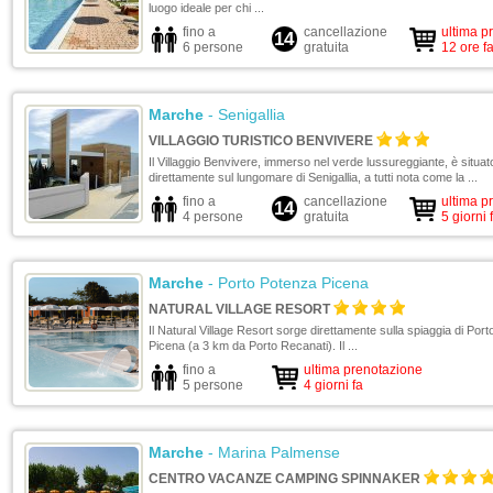
luogo ideale per chi ...
fino a
cancellazione
ultima p
14
6 persone
gratuita
12 ore f
Marche
- Senigallia
VILLAGGIO TURISTICO BENVIVERE
Il Villaggio Benvivere, immerso nel verde lussureggiante, è situat
direttamente sul lungomare di Senigallia, a tutti nota come la ...
fino a
cancellazione
ultima p
14
4 persone
gratuita
5 giorni 
Marche
- Porto Potenza Picena
NATURAL VILLAGE RESORT
Il Natural Village Resort sorge direttamente sulla spiaggia di Por
Picena (a 3 km da Porto Recanati). Il ...
fino a
ultima prenotazione
5 persone
4 giorni fa
Marche
- Marina Palmense
CENTRO VACANZE CAMPING SPINNAKER