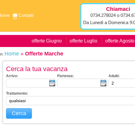
Chiamaci
Home
Contatti
0734.278024 o 0734.6
Da Lunedì a Domenica 9:0
offerte Giugno
offerte Luglio
offerte Agosto
Home
»
Offerte Marche
in:
Cerca la tua vacanza
Arrivo:
Partenza:
Adulti:
Trattamento:
Cerca