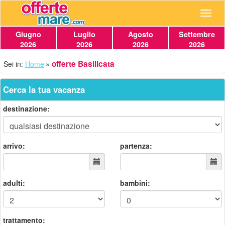
Navig
Giugno
Luglio
Agosto
Settembre
2026
2026
2026
2026
offerte Basilicata
Sei in:
Home
Cerca la tua vacanza
destinazione:
arrivo:
partenza:
adulti:
bambini:
trattamento: