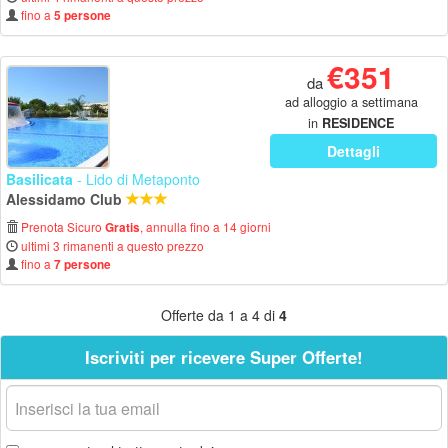
fino a
5 persone
€351
da
ad alloggio a settimana
in
RESIDENCE
Dettagli
Basilicata
- Lido di Metaponto
Alessidamo Club
Prenota Sicuro
, annulla fino a 14 giorni
Gratis
ultimi 3 rimanenti a questo prezzo
fino a
7 persone
Offerte da 1 a 4 di
4
Iscriviti per ricevere Super Offerte!
La
tua
email