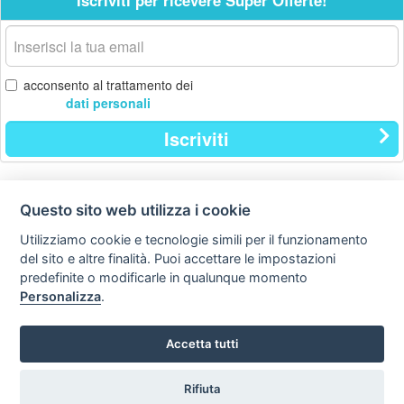
Iscriviti per ricevere Super Offerte!
La
tua
email
acconsento al trattamento dei
dati personali
Iscriviti
Questo sito web utilizza i cookie
Contatti
Privacy
Avviso
policy
legale
Utilizziamo cookie e tecnologie simili per il funzionamento
del sito e altre finalità. Puoi accettare le impostazioni
Preferenze cookie
predefinite o modificarle in qualunque momento
Personalizza
.
Copyright © Tutti i diritti sono riservati
Hello Vacanze S.r.L.
Accetta tutti
Tel: 0734.671500
via A. Costa n° 2 - 63822 P. S. Giorgio (FM)
Rifiuta
Partita IVA / Codice Fiscale 02257690442