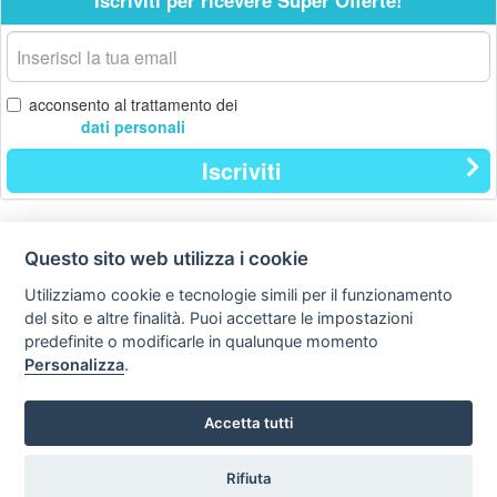
Iscriviti per ricevere Super Offerte!
La
tua
email
acconsento al trattamento dei
dati personali
Iscriviti
Questo sito web utilizza i cookie
Contatti
Privacy
Avviso
policy
legale
Utilizziamo cookie e tecnologie simili per il funzionamento
del sito e altre finalità. Puoi accettare le impostazioni
Preferenze cookie
predefinite o modificarle in qualunque momento
Personalizza
.
Copyright © Tutti i diritti sono riservati
Hello Vacanze S.r.L.
Accetta tutti
Tel: 0734.671500
via A. Costa n° 2 - 63822 P. S. Giorgio (FM)
Rifiuta
Partita IVA / Codice Fiscale 02257690442