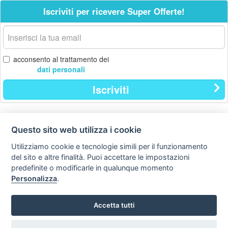
Iscriviti per ricevere Super Offerte!
La
tua
email
acconsento al trattamento dei
dati personali
Iscriviti
Questo sito web utilizza i cookie
Contatti
Privacy
Avviso
policy
legale
Utilizziamo cookie e tecnologie simili per il funzionamento
del sito e altre finalità. Puoi accettare le impostazioni
Preferenze cookie
predefinite o modificarle in qualunque momento
Personalizza
.
Copyright © Tutti i diritti sono riservati
Hello Vacanze S.r.L.
Accetta tutti
Tel: 0734.671500
via A. Costa n° 2 - 63822 P. S. Giorgio (FM)