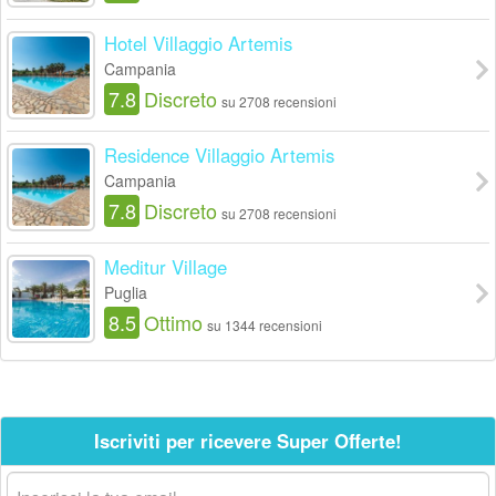
Hotel Villaggio Artemis
Campania
7.8
Discreto
su 2708 recensioni
Residence Villaggio Artemis
Campania
7.8
Discreto
su 2708 recensioni
Meditur Village
Puglia
8.5
Ottimo
su 1344 recensioni
Iscriviti per ricevere Super Offerte!
La