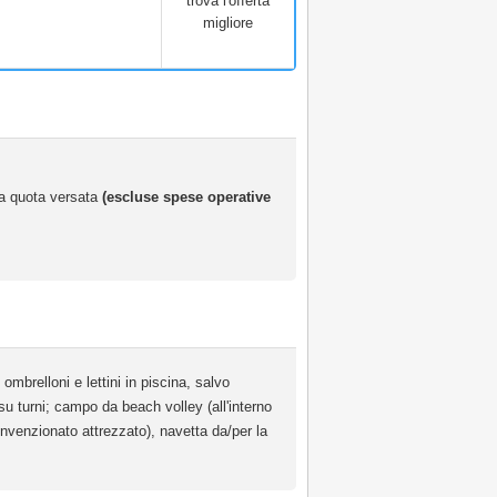
trova l'offerta
migliore
 la quota versata
(escluse spese operative
mbrelloni e lettini in piscina, salvo
 su turni; campo da beach volley (all'interno
 convenzionato attrezzato), navetta da/per la