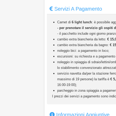
Servizi A Pagamento
Carnet di
6 light lunch
: è possibile ag
- per prenotare il servizio gli ospit
- il pacchetto include ogni giorno pran
cambio extra biancheria da letto:
€ 15,
cambio extra biancheria da bagno:
€ 1
noleggio bici: a pagamento in loco;
escursioni: su richiesta e a pagamento 
noleggio in spiaggia di sdraio/lettini/om
lo stabilimento convenzionato attrezzat
servizio navetta da/per la stazione fer
massimo di 19 persone) la tariffa è
€ 5
16:00-19:00);
parcheggio in zona spiaggia a pagament
I prezzi dei servizi a pagamento sono indic
Informazioni Aggiuntive