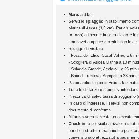
Mare:
a 3 km.
Servizio spiaggia:
in stabilimento co
Marina di Ascea (3,5 km). Per chi voless
in loco
) adiacente la pista ciclabile in
con navetta oppure a piedi lungo la cicl
Spiagge da visitare:
- Fossa dell'Elice, Casal Velino, a 9 mi
- Scogliera di Ascea Marina a 13 minuti
- Spiaggia Grande, Acciaroli, a 25 minu
- Baia di Trentova, Agropoli, a 33 minut
Parco archeologico di Velia a 5 minuti
Tutte le distanze e i tempi si intendono 
Prezzi validi salvo tassa di soggiorno (
In caso di interesse, i servizi non comp
documento di conferma.
All'arrivo verrà richiesto un deposito c
Check-in
: è possibile arrivare in strutt
bar della struttura. Sarà inoltre possibi
convenzionato attrezzato) a pagamento di