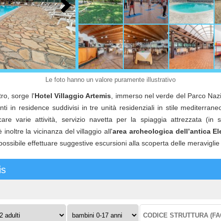
Le foto hanno un valore puramente illustrativo
tro, sorge l'
Hotel Villaggio Artemis
, immerso nel verde del Parco Nazi
 in residence suddivisi in tre unità residenziali in stile mediterraneo)
care varie attività, servizio navetta per la spiaggia attrezzata (in 
oltre la vicinanza del villaggio all'
area archeologica dell’antica El
ssibile effettuare suggestive escursioni alla scoperta delle meraviglie t
is
ulti:
Bambini
Codice
0-
struttura: