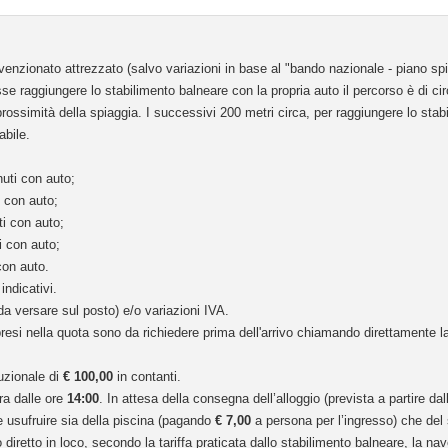
nvenzionato attrezzato
(salvo variazioni in base al "bando nazionale - piano sp
e raggiungere lo stabilimento balneare con la propria auto il percorso è di ci
 prossimità della spiaggia. I successivi 200 metri circa, per raggiungere lo stab
abile.
nuti con auto;
 con auto;
ti con auto;
i con auto;
 con auto.
indicativi.
da versare sul posto) e/o variazioni IVA.
resi nella quota sono da richiedere prima dell'arrivo chiamando direttamente la
auzionale di
€ 100,00
in contanti.
ura dalle ore
14:00
. In attesa della consegna dell’alloggio (prevista a partire dal
le usufruire sia della piscina (pagando
€ 7,00
a persona per l’ingresso) che del 
retto in loco, secondo la tariffa praticata dallo stabilimento balneare, la nav