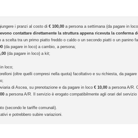
giungere i pranzi al costo di
€ 100,00
a persona a settimana (da pagare in loco
i devono contattare direttamente la struttura appena ricevuta la conferma 
zo a scelta tra un primo piatto freddo o caldo o un secondo piatti o un panino 
00
(da pagare in loco) a cambio, a persona;
5,00
(da pagare in loco) a kit;
in loco;
brelloni (oltre quelli compresi nella quota) facoltativo e su richiesta, da pagar
o;
roviaria di Ascea, su prenotazione e da pagare in loco
€ 10,00
a persona A/R. C
,00
a persona A/R. Il servizio è erogato compatibilmente agli orari del servizio
o (secondo le tariffe comunali).
ativi e potrebbero subire variazioni.