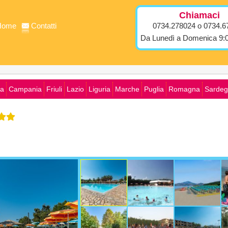
Chiamaci
Home
Contatti
0734.278024 o 0734.6
Da Lunedì a Domenica 9:0
ia
Campania
Friuli
Lazio
Liguria
Marche
Puglia
Romagna
Sardeg