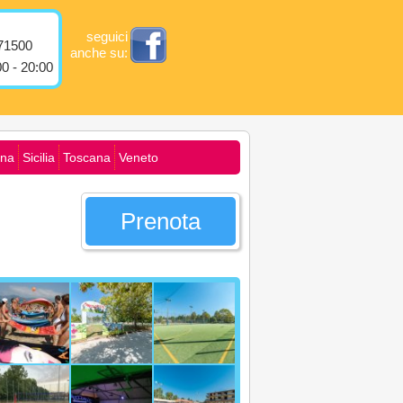
seguici
71500
anche su:
0 - 20:00
na
Sicilia
Toscana
Veneto
Prenota