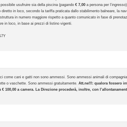
à possibile usufruire sia della piscina (pagando
€ 7,00
a persona per l’ingresso)
retto in loco, secondo la tariffa praticata dallo stabilimento balneare, la nav
in struttura in numero maggiore rispetto a quanto comunicato in fase di prenotazi
n loco, in base ai prezzi di listino vigenti.
G7Y
 come cani e gatti non sono ammessi. Sono ammessi animali di compagnia, ossi
biette o vaschette. Sono ammessi gratuitamente.
Att.ne!!!: qualora fossero in
rà € 100,00 a camera. La Direzione procederà, inoltre, con l’allontanamento