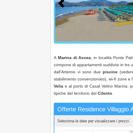
A
Marina di Ascea
, in località Ponte Pal
compone di appartamenti suddivisi in tre unit
dall'Artemis vi sono due
piscine
(vedere
stabilimento convenzionato), wi-fi zone e l
Velia
e al porto di Casal Velino Marina: p
tipiche del territorio del
Cilento
.
Offerte Residence Villaggio 
Seleziona le date per visualizzare i prezzi.
Arrivo:
Partenza:
Ad