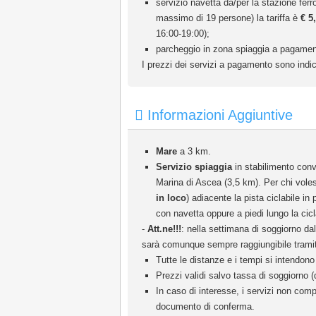
servizio navetta da/per la stazione fer
massimo di 19 persone) la tariffa è
€ 5
16:00-19:00);
parcheggio in zona spiaggia a pagament
I prezzi dei servizi a pagamento sono indic
Informazioni Aggiuntive
Mare
a 3 km.
Servizio spiaggia
in stabilimento conv
Marina di Ascea (3,5 km). Per chi voless
in loco
) adiacente la pista ciclabile in
con navetta oppure a piedi lungo la cicl
-
Att.ne!!!
: nella settimana di soggiorno da
sarà comunque sempre raggiungibile tramite
Tutte le distanze e i tempi si intendono 
Prezzi validi salvo tassa di soggiorno (
In caso di interesse, i servizi non comp
documento di conferma.