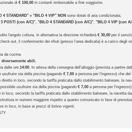
auzionale di
€ 100,00
in contanti rimborsabile a fine soggiorno.
O 4 STANDARD"
e
"BILO 4 VIP"
NON
sono dotati di aria condizionata;
 3 POSTI (con A/C)"
,
"BILO 4 STANDARD (con A/C)"
,
"BILO 4 VIP (con A/
lito l'angolo cottura, in alternativa la direzione richiederà
€ 30,00
per il serviz
heck-out, il conferimento dei rifiuti (presso l’area dedicata) è a carico degli
ria da cucina.
i diversamente abili.
ura dalle ore
14:00
. In attesa della consegna dell’alloggio (prevista a partire da
le usufruire sia della piscina (pagando
€ 7,00
a persona per l’ingresso) che del 
retto in loco, secondo la tariffa praticata dallo stabilimento balneare, la nav
à possibile usufruire sia della piscina (pagando
€ 7,00
a persona per l’ingresso) 
 loco, secondo la tariffa praticata dallo stabilimento balneare, la navetta da/
in struttura in numero maggiore rispetto a quanto comunicato in fase di prenotazi
n loco, in base ai prezzi di listino vigenti.
G7Y