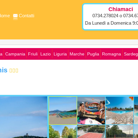
Chiamaci
Home
Contatti
0734.278024 o 0734.6
Da Lunedì a Domenica 9:0
ia
Campania
Friuli
Lazio
Liguria
Marche
Puglia
Romagna
Sardeg
mis