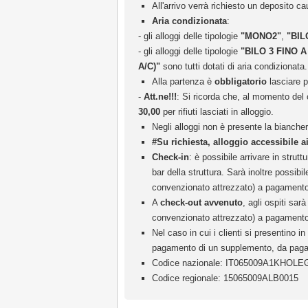
All'arrivo verrà richiesto un deposito c
Aria condizionata
:
- gli alloggi delle tipologie
"MONO2"
,
"BIL
- gli alloggi delle tipologie
"BILO 3 FINO A
A/C)"
sono tutti dotati di aria condizionata.
Alla partenza è
obbligatorio
lasciare pu
-
Att.ne!!!
: Si ricorda che, al momento del c
30,00
per rifiuti lasciati in alloggio.
Negli alloggi non è presente la bianche
#Su richiesta, alloggio accessibile a
Check-in
: è possibile arrivare in strutt
bar della struttura. Sarà inoltre possibi
convenzionato attrezzato) a pagamento di
A
check-out avvenuto
, agli ospiti sar
convenzionato attrezzato) a pagamento in
Nel caso in cui i clienti si presentino 
pagamento di un supplemento, da pagare i
Codice nazionale: IT065009A1KHOLE
Codice regionale: 15065009ALB0015