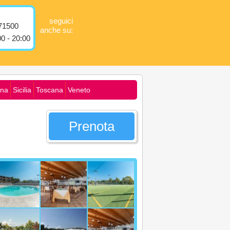
seguici
71500
anche su:
0 - 20:00
na
Sicilia
Toscana
Veneto
Prenota