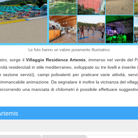
Le foto hanno un valore puramente illustrativo
istro, sorge il
Villaggio Residence Artemis
, immerso nel verde del Pa
à residenziali in stile mediterraneo, sviluppate su tre livelli e inserite 
 sezione servizi), campi polivalenti per praticare varie attività, serv
'immancabile animazione. Da segnalare è inoltre la vicinanza del villaggi
ercorrendo una manciata di chilometri è possibile effettuare suggestiv
Artemis
ulti:
Bambini
Codice