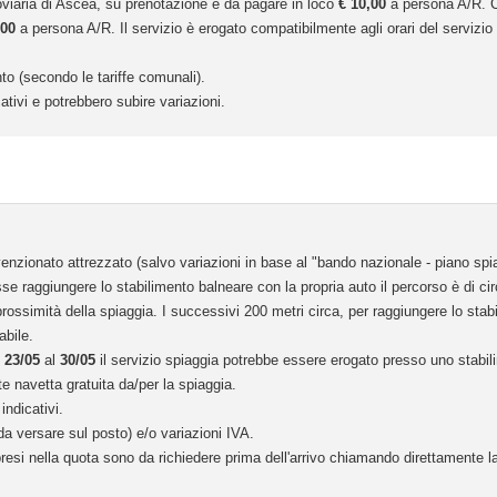
roviaria di Ascea, su prenotazione e da pagare in loco
€ 10,00
a persona A/R. C
,00
a persona A/R. Il servizio è erogato compatibilmente agli orari del servizio
o (secondo le tariffe comunali).
ativi e potrebbero subire variazioni.
enzionato attrezzato (salvo variazioni in base al "bando nazionale - piano spi
e raggiungere lo stabilimento balneare con la propria auto il percorso è di ci
 prossimità della spiaggia. I successivi 200 metri circa, per raggiungere lo stab
abile.
l
23/05
al
30/05
il servizio spiaggia potrebbe essere erogato presso uno stabil
 navetta gratuita da/per la spiaggia.
indicativi.
da versare sul posto) e/o variazioni IVA.
resi nella quota sono da richiedere prima dell'arrivo chiamando direttamente la