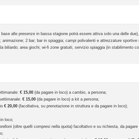
 base alle presenze in bassa stagione potrà essere attiva solo una delle due), o
te"; animazione; 2 bar; bar in spiaggia; campi polivalenti e attrezzature sportive
sala biliardo; area giochi; wi-fi zone gratuiti, servizio spiaggia (in stabilimento
ettimanale:
€ 15,00
(da pagare in loco) a cambio, a persona;
asettimanale:
€ 15,00
(da pagare in loco) a kit a persona;
gio
€ 20,00
(facoltativa, su prenotazione in struttura e da pagare in loco);
in loco;
brelloni (oltre quelli compresi nella quota) facoltativo e su richiesta, da pagar
o;