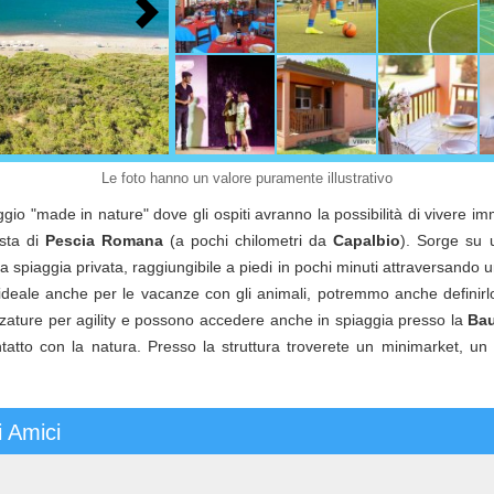
Le foto hanno un valore puramente illustrativo
ggio "made in nature" dove gli ospiti avranno la possibilità di vivere imm
sta di
Pescia Romana
(a pochi chilometri da
Capalbio
). Sorge su
la spiaggia privata, raggiungibile a piedi in pochi minuti attraversando
o è l’ideale anche per le vacanze con gli animali, potremmo anche defini
zature per agility e possono accedere anche in spiaggia presso la
Ba
tatto con la natura. Presso la struttura troverete un minimarket, un 
i Amici