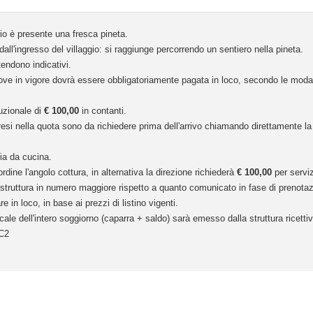
ggio è presente una fresca pineta.
dall'ingresso del villaggio: si raggiunge percorrendo un sentiero nella pineta.
tendono indicativi.
(ove in vigore dovrà essere obbligatoriamente pagata in loco, secondo le moda
uzionale di
€ 100,00
in contanti.
esi nella quota sono da richiedere prima dell'arrivo chiamando direttamente la 
ria da cucina.
ordine l'angolo cottura, in alternativa la direzione richiederà
€ 100,00
per serviz
in struttura in numero maggiore rispetto a quanto comunicato in fase di prenotazi
n loco, in base ai prezzi di listino vigenti.
cale dell'intero soggiorno (caparra + saldo) sarà emesso dalla struttura ricettiv
C2