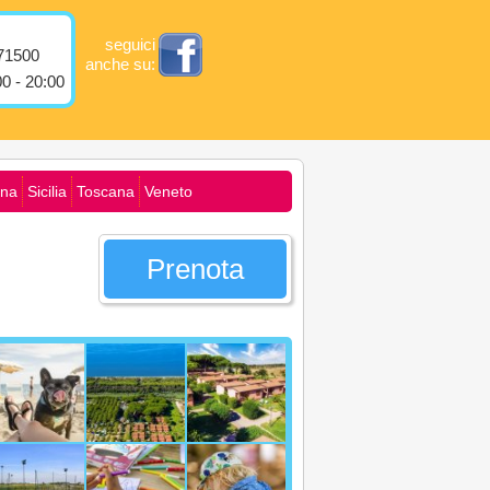
seguici
71500
anche su:
0 - 20:00
na
Sicilia
Toscana
Veneto
Prenota