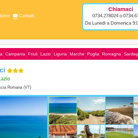
Chiamaci
Home
Contatti
0734.278024 o 0734.6
Da Lunedì a Domenica 9:0
ia
Campania
Friuli
Lazio
Liguria
Marche
Puglia
Romagna
Sardeg
ici
Lazio
escia Romana (VT)