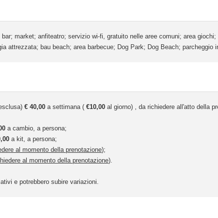
 bar; market; anfiteatro; servizio wi-fi, gratuito nelle aree comuni; area gioc
a attrezzata; bau beach; area barbecue; Dog Park; Dog Beach; parcheggio int
 esclusa)
€ 40,00
a settimana (
€10,00
al giorno) , da richiedere all'atto della 
00
a cambio, a persona;
0,00
a kit, a persona;
iedere al momento della prenotazione
);
chiedere al momento della prenotazione
).
ativi e potrebbero subire variazioni.