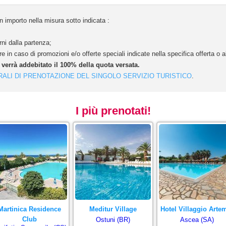
 importo nella misura sotto indicata :
ni dalla partenza;
e in caso di promozioni e/o offerte speciali indicate nella specifica offerta o
e verrà addebitato il 100% della quota versata.
RALI DI PRENOTAZIONE DEL SINGOLO SERVIZIO TURISTICO
.
I più prenotati!
Martinica Residence
Meditur Village
Hotel Villaggio Arte
Club
Ostuni (BR)
Ascea (SA)