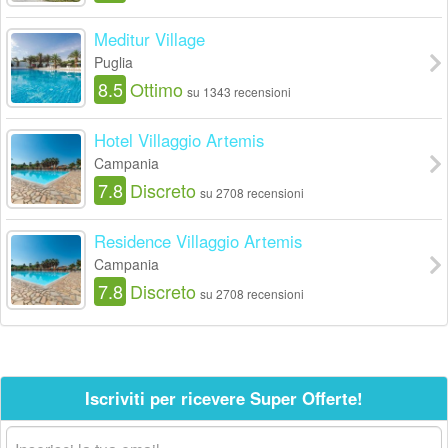
Meditur Village
Puglia
8.5
Ottimo
su 1343 recensioni
Hotel Villaggio Artemis
Campania
7.8
Discreto
su 2708 recensioni
Residence Villaggio Artemis
Campania
7.8
Discreto
su 2708 recensioni
Iscriviti per ricevere Super Offerte!
La