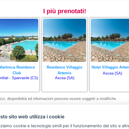
I più prenotati!
Martinica Residence
Residence Villaggio
Hotel Villaggio Arte
Club
Artemis
Ascea (SA)
nifati - Sparvasile (CS)
Ascea (SA)
zzi, disponibilità ed informazioni possono essere soggetti a modifiche.
to sito web utilizza i cookie
Home
Privacy policy
Avviso Legale
Preferenze cookie
zziamo cookie e tecnologie simili per il funzionamento del sito e altr
Copyright © Tutti i diritti sono riservati