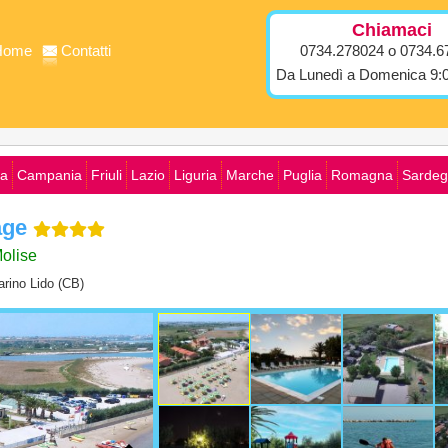
Chiamaci
Home
Contatti
0734.278024 o 0734.6
Da Lunedì a Domenica 9:0
ia
Campania
Friuli
Lazio
Liguria
Marche
Puglia
Romagna
Sardeg
age
olise
rino Lido (CB)