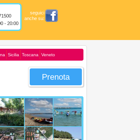
seguici
71500
anche su:
0 - 20:00
na
Sicilia
Toscana
Veneto
Prenota