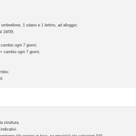
 ombrellone, 1 sdario e 1 lettino, ad alloggio;
al 19/09;
+ cambio ogni 7 giorni;
 + cambio ogni 7 giorni;
mbio;
it.
a struttura.
indicativi.
oggiorno (da pagare in loco, se prevista) e/o variazioni IVA.