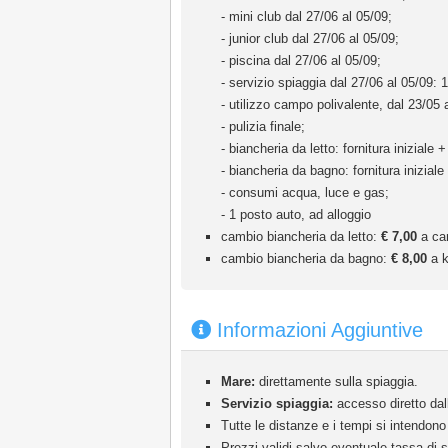
- mini club dal 27/06 al 05/09;
- junior club dal 27/06 al 05/09;
- piscina dal 27/06 al 05/09;
- servizio spiaggia dal 27/06 al 05/09: 1
- utilizzo campo polivalente, dal 23/05 
- pulizia finale;
- biancheria da letto: fornitura iniziale 
- biancheria da bagno: fornitura iniziale
- consumi acqua, luce e gas;
- 1 posto auto, ad alloggio
cambio biancheria da letto:
€ 7,00
a ca
cambio biancheria da bagno:
€ 8,00
a k
Informazioni Aggiuntive
Mare:
direttamente sulla spiaggia.
Servizio spiaggia:
accesso diretto dall
Tutte le distanze e i tempi si intendono 
Prezzi validi salvo eventuale tassa di s