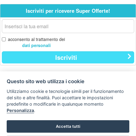
Iscriviti per ricevere Super Offerte!
La
tua
email
acconsento al trattamento dei
dati personali
Iscriviti
Questo sito web utilizza i cookie
Contatti
Privacy
Avviso
policy
legale
Utilizziamo cookie e tecnologie simili per il funzionamento
del sito e altre finalità. Puoi accettare le impostazioni
Preferenze cookie
predefinite o modificarle in qualunque momento
Personalizza
.
Copyright © Tutti i diritti sono riservati
Hello Vacanze S.r.L.
Accetta tutti
Tel: 0734.671500