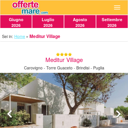
Navig
Giugno
Luglio
Agosto
Settembre
2026
2026
2026
2026
Meditur Village
Sei in:
Home
Meditur Village
Carovigno - Torre Guaceto - Brindisi - Puglia