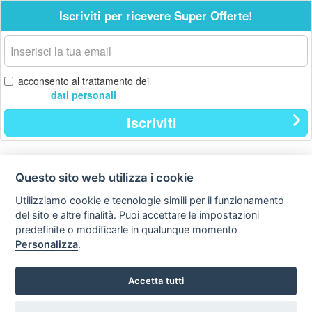
Iscriviti per ricevere Super Offerte!
La
tua
email
acconsento al trattamento dei
dati personali
Iscriviti
Questo sito web utilizza i cookie
Contatti
Privacy
Avviso
policy
legale
Utilizziamo cookie e tecnologie simili per il funzionamento
del sito e altre finalità. Puoi accettare le impostazioni
Preferenze cookie
predefinite o modificarle in qualunque momento
Personalizza
.
Copyright © Tutti i diritti sono riservati
Hello Vacanze S.r.L.
Accetta tutti
Tel: 0734.671500
via A. Costa n° 2 - 63822 P. S. Giorgio (FM)