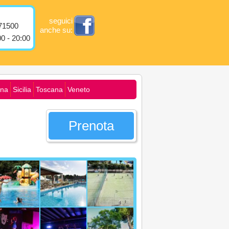
seguici
71500
anche su:
0 - 20:00
na
Sicilia
Toscana
Veneto
Prenota