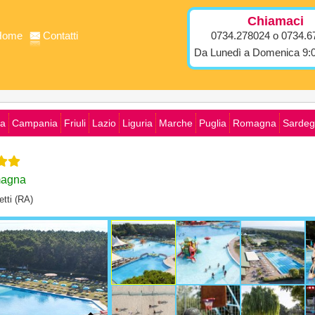
Chiamaci
Home
Contatti
0734.278024 o 0734.6
Da Lunedì a Domenica 9:0
ia
Campania
Friuli
Lazio
Liguria
Marche
Puglia
Romagna
Sardeg
magna
etti (RA)