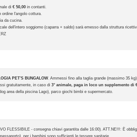
onale di
€ 50,00
in contanti.
n ordine l'angolo cottura.
ria da cucina.
cale dell'intero soggiorno (caparra + saldo) sarà emesso dalla struttura ricettiv
ERZ
LOGIA PET'S BUNGALOW
. Ammessi fino alla taglia grande (massimo 35 k
ssi gratuitamente, in caso di
3° animale, paga in loco un supplemento di €
dog area della piscina Lago), parco giochi bimbi e supermercato.
IVO FLESSIBILE - consegna chiavi garantita dalle 16:00). ATT.NE!!!: È obbliga
 passaporto), per i bambini sono sufficienti le tessere sanitarie.