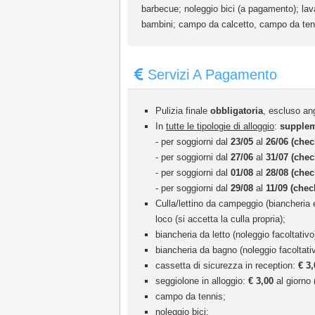
barbecue; noleggio bici (a pagamento); lava
bambini; campo da calcetto, campo da ten
Servizi A Pagamento
Pulizia finale
obbligatoria
, escluso an
In
tutte le tipologie di alloggio
:
supplem
- per soggiorni dal
23/05
al
26/06 (chec
- per soggiorni dal
27/06
al
31/07 (chec
- per soggiorni dal
01/08
al
28/08 (chec
- per soggiorni dal
29/08
al
11/09 (chec
Culla/lettino da campeggio (biancheria 
loco (si accetta la culla propria);
biancheria da letto (noleggio facoltativo
biancheria da bagno (noleggio facoltati
cassetta di sicurezza in reception:
€ 3,
seggiolone in alloggio:
€ 3,00
al giorno
campo da tennis;
noleggio bici;