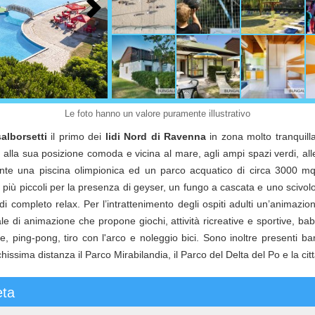
Le foto hanno un valore puramente illustrativo
alborsetti
il primo dei
lidi Nord di Ravenna
in zona molto tranquilla
alla sua posizione comoda e vicina al mare, agli ampi spazi verdi, alle
ente una piscina olimpionica ed un parco acquatico di circa 3000 
più piccoli per la presenza di geyser, un fungo a cascata e uno scivolo 
 completo relax. Per l’intrattenimento degli ospiti adulti un’animazione
ale di animazione che propone giochi, attività ricreative e sportive, 
e, ping-pong, tiro con l'arco e noleggio bici. Sono inoltre presenti bar
hissima distanza il Parco Mirabilandia, il Parco del Delta del Po e la ci
eta