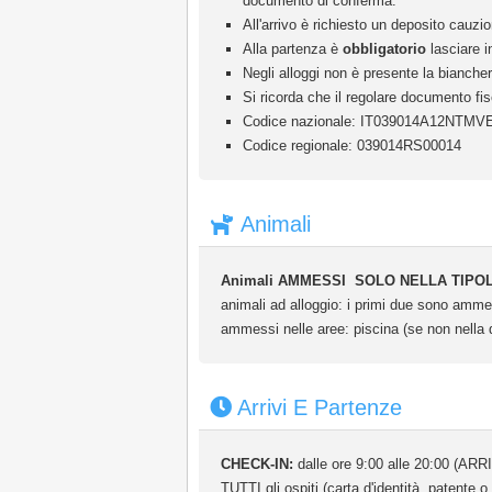
documento di conferma.
All'arrivo è richiesto un deposito cauzi
Alla partenza è
obbligatorio
lasciare i
Negli alloggi non è presente la bianche
Si ricorda che il regolare documento fis
Codice nazionale: IT039014A12NTMV
Codice regionale: 039014RS00014
Animali
Animali AMMESSI
SOLO NELLA TIPO
animali ad alloggio: i primi due sono amme
ammessi nelle aree: piscina (se non nella 
Arrivi E Partenze
CHECK-IN:
dalle ore 9:00 alle 20:00 (ARR
TUTTI gli ospiti (carta d'identità, patente o