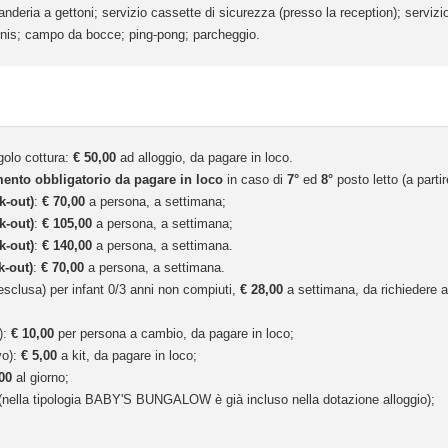
nderia a gettoni; servizio cassette di sicurezza (presso la reception); servizio
nis; campo da bocce; ping-pong; parcheggio.
golo cottura:
€ 50,00
ad alloggio, da pagare in loco.
ento obbligatorio da pagare in loco
in caso di
7°
ed
8°
posto letto (a parti
k-out)
:
€ 70,00
a persona, a settimana;
k-out)
:
€ 105,00
a persona, a settimana;
k-out)
:
€ 140,00
a persona, a settimana.
k-out)
:
€ 70,00
a persona, a settimana.
esclusa) per infant 0/3 anni non compiuti,
€ 28,00
a settimana, da richiedere a
):
€ 10,00
per persona a cambio, da pagare in loco;
vo):
€ 5,00
a kit, da pagare in loco;
00
al giorno;
 (nella tipologia BABY'S BUNGALOW è già incluso nella dotazione alloggio);