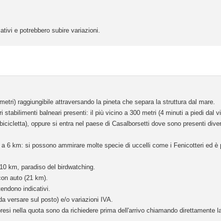
ativi e potrebbero subire variazioni.
 metri) raggiungibile attraversando la pineta che separa la struttura dal mare.
stabilimenti balneari presenti: il più vicino a 300 metri (4 minuti a piedi dal vil
bicicletta), oppure si entra nel paese di Casalborsetti dove sono presenti diver
o a 6 km: si possono ammirare molte specie di uccelli come i Fenicotteri ed è
 10 km, paradiso del birdwatching.
con auto (21 km).
tendono indicativi.
da versare sul posto) e/o variazioni IVA.
resi nella quota sono da richiedere prima dell'arrivo chiamando direttamente la