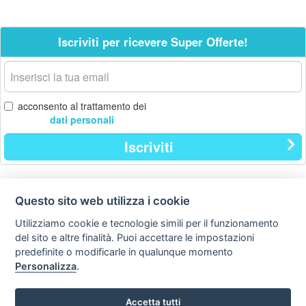
Iscriviti per ricevere Super Offerte!
La
tua
email
acconsento al trattamento dei
dati personali
Iscriviti
Questo sito web utilizza i cookie
Contatti
Privacy
Avviso
policy
legale
Utilizziamo cookie e tecnologie simili per il funzionamento
del sito e altre finalità. Puoi accettare le impostazioni
Preferenze cookie
predefinite o modificarle in qualunque momento
Personalizza
.
Copyright © Tutti i diritti sono riservati
Hello Vacanze S.r.L.
Accetta tutti