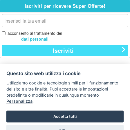
Iscriviti per ricevere Super Offerte!
La
tua
email
acconsento al trattamento dei
dati personali
Iscriviti
Questo sito web utilizza i cookie
Contatti
Privacy
Avviso
policy
legale
Utilizziamo cookie e tecnologie simili per il funzionamento
del sito e altre finalità. Puoi accettare le impostazioni
Preferenze cookie
predefinite o modificarle in qualunque momento
Personalizza
.
Copyright © Tutti i diritti sono riservati
Hello Vacanze S.r.L.
Accetta tutti
Tel: 0734.671500
via A. Costa n° 2 - 63822 P. S. Giorgio (FM)