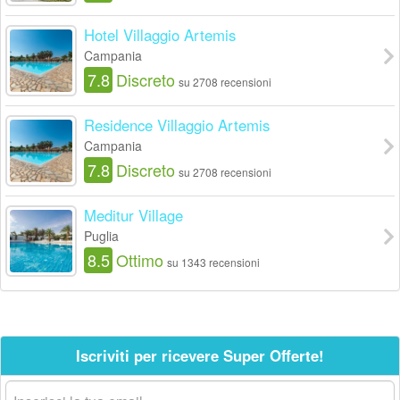
Hotel Villaggio Artemis
Campania
7.8
Discreto
su 2708 recensioni
Residence Villaggio Artemis
Campania
7.8
Discreto
su 2708 recensioni
Meditur Village
Puglia
8.5
Ottimo
su 1343 recensioni
Iscriviti per ricevere Super Offerte!
La