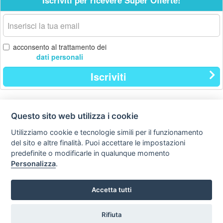
Iscriviti per ricevere Super Offerte!
La
tua
email
acconsento al trattamento dei
dati personali
Iscriviti
Questo sito web utilizza i cookie
Contatti
Privacy
Avviso
policy
legale
Utilizziamo cookie e tecnologie simili per il funzionamento
del sito e altre finalità. Puoi accettare le impostazioni
Preferenze cookie
predefinite o modificarle in qualunque momento
Personalizza
.
Copyright © Tutti i diritti sono riservati
Hello Vacanze S.r.L.
Accetta tutti
Tel: 0734.671500
via A. Costa n° 2 - 63822 P. S. Giorgio (FM)
Rifiuta
Partita IVA / Codice Fiscale 02257690442