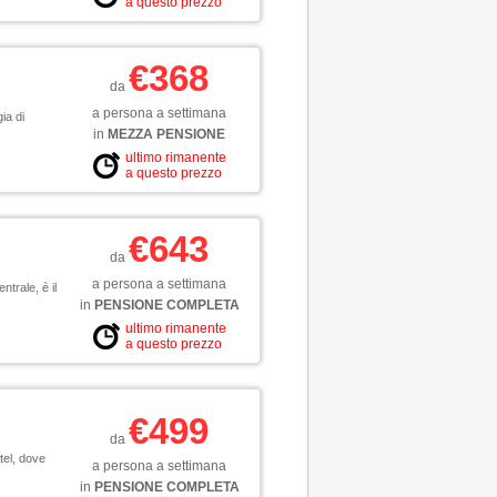
a questo prezzo
€368
da
a persona a settimana
ia di
in
MEZZA PENSIONE
ultimo rimanente
a questo prezzo
€643
da
a persona a settimana
trale, è il
in
PENSIONE COMPLETA
ultimo rimanente
a questo prezzo
€499
da
tel, dove
a persona a settimana
in
PENSIONE COMPLETA