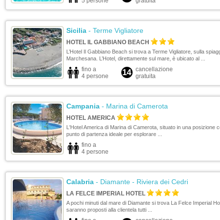
5 persone
gratuita
Sicilia
- Terme Vigliatore
HOTEL IL GABBIANO BEACH
L’Hotel Il Gabbiano Beach si trova a Terme Vigliatore, sulla spiagg
Marchesana. L’Hotel, direttamente sul mare, è ubicato al ...
fino a
cancellazione
14
4 persone
gratuita
Campania
- Marina di Camerota
HOTEL AMERICA
L'Hotel America di Marina di Camerota, situato in una posizione cen
punto di partenza ideale per esplorare ...
fino a
4 persone
Calabria
- Diamante - Riviera dei Cedri
LA FELCE IMPERIAL HOTEL
A pochi minuti dal mare di Diamante si trova La Felce Imperial Ho
saranno proposti alla clientela tutti ...