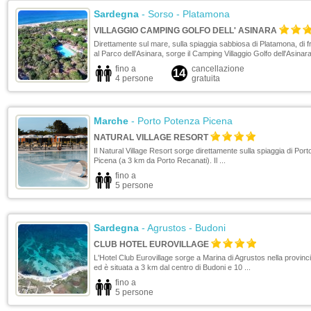
Sardegna
- Sorso - Platamona
VILLAGGIO CAMPING GOLFO DELL' ASINARA
Direttamente sul mare, sulla spiaggia sabbiosa di Platamona, di f
al Parco dell’Asinara, sorge il Camping Villaggio Golfo dell'Asinara.
fino a
cancellazione
14
4 persone
gratuita
Marche
- Porto Potenza Picena
NATURAL VILLAGE RESORT
Il Natural Village Resort sorge direttamente sulla spiaggia di Por
Picena (a 3 km da Porto Recanati). Il ...
fino a
5 persone
Sardegna
- Agrustos - Budoni
CLUB HOTEL EUROVILLAGE
L'Hotel Club Eurovillage sorge a Marina di Agrustos nella provinci
ed è situata a 3 km dal centro di Budoni e 10 ...
fino a
5 persone