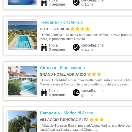
fino a
cancellazione
14
4 persone
gratuita
Toscana
- Portoferraio
HOTEL FABRICIA
L'Hotel Fabricia sulla costa nord dell'Isola d'Elba, si trova proprio i
mare, la proprietà infatti è divisa ...
fino a
cancellazione
14
3 persone
gratuita
Abruzzo
- Montesilvano
GRAND HOTEL ADRIATICO
Il Grand Hotel Adriatico si trova direttamente sulla spiaggia a Mo
Marina, riviera d'Abruzzo. In questo tratto di costa abruzzese ...
fino a
cancellazione
14
4 persone
gratuita
Campania
- Marina di Ascea
VILLAGGIO TURISTICO ELEA
Il Villaggio Turistico Elea si trova ad Ascea Marina, una delle più
località balneari della costa del Cilento, ...