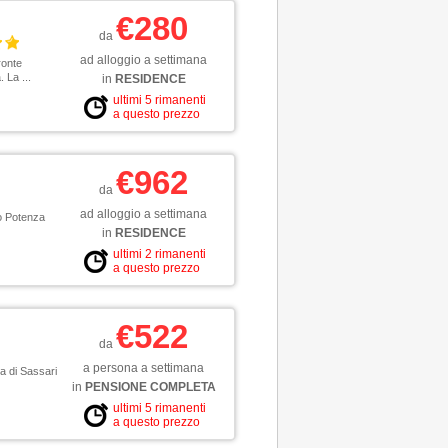
€280
da
ad alloggio a settimana
ronte
 La ...
in
RESIDENCE
ultimi 5 rimanenti
a questo prezzo
€962
da
ad alloggio a settimana
to Potenza
in
RESIDENCE
ultimi 2 rimanenti
a questo prezzo
€522
da
a persona a settimana
a di Sassari
in
PENSIONE COMPLETA
ultimi 5 rimanenti
a questo prezzo