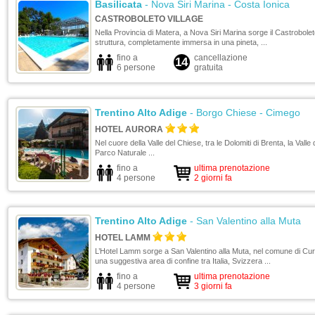
Basilicata
- Nova Siri Marina - Costa Ionica
CASTROBOLETO VILLAGE
Nella Provincia di Matera, a Nova Siri Marina sorge il Castrobolet
struttura, completamente immersa in una pineta, ...
fino a
cancellazione
14
6 persone
gratuita
Trentino Alto Adige
- Borgo Chiese - Cimego
HOTEL AURORA
Nel cuore della Valle del Chiese, tra le Dolomiti di Brenta, la Valle 
Parco Naturale ...
fino a
ultima prenotazione
4 persone
2 giorni fa
e
Trentino Alto Adige
- San Valentino alla Muta
HOTEL LAMM
L’Hotel Lamm sorge a San Valentino alla Muta, nel comune di Cu
una suggestiva area di confine tra Italia, Svizzera ...
fino a
ultima prenotazione
4 persone
3 giorni fa