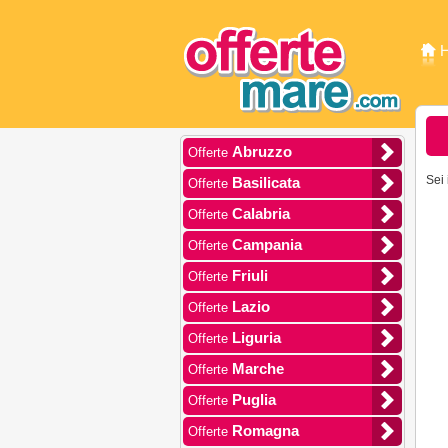
Abruzzo
Offerte
Sei 
Basilicata
Offerte
Calabria
Offerte
Campania
Offerte
Friuli
Offerte
Lazio
Offerte
Liguria
Offerte
Marche
Offerte
Puglia
Offerte
Romagna
Offerte