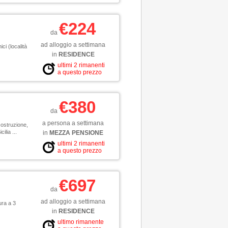
€224
da
ad alloggio a settimana
ci (località
in
RESIDENCE
ultimi 2 rimanenti
a questo prezzo
€380
da
a persona a settimana
costruzione,
ilia ...
in
MEZZA PENSIONE
ultimi 2 rimanenti
a questo prezzo
€697
da
ad alloggio a settimana
ura a 3
in
RESIDENCE
ultimo rimanente