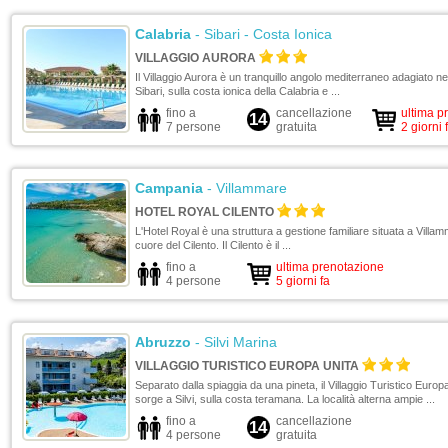
Calabria
- Sibari - Costa Ionica
VILLAGGIO AURORA
Il Villaggio Aurora è un tranquillo angolo mediterraneo adagiato nel
Sibari, sulla costa ionica della Calabria e ...
fino a
cancellazione
ultima p
14
7 persone
gratuita
2 giorni 
Campania
- Villammare
HOTEL ROYAL CILENTO
L'Hotel Royal è una struttura a gestione familiare situata a Villam
cuore del Cilento. Il Cilento è il ...
fino a
ultima prenotazione
4 persone
5 giorni fa
Abruzzo
- Silvi Marina
VILLAGGIO TURISTICO EUROPA UNITA
Separato dalla spiaggia da una pineta, il Villaggio Turistico Europ
sorge a Silvi, sulla costa teramana. La località alterna ampie ...
fino a
cancellazione
14
4 persone
gratuita