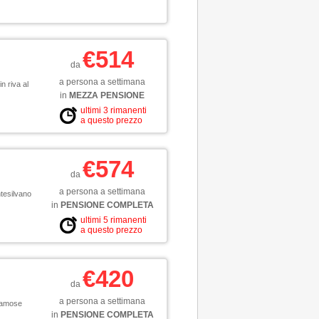
€514
da
a persona a settimana
n riva al
in
MEZZA PENSIONE
ultimi 3 rimanenti
a questo prezzo
€574
da
a persona a settimana
ntesilvano
in
PENSIONE COMPLETA
ultimi 5 rimanenti
a questo prezzo
€420
da
a persona a settimana
 famose
in
PENSIONE COMPLETA