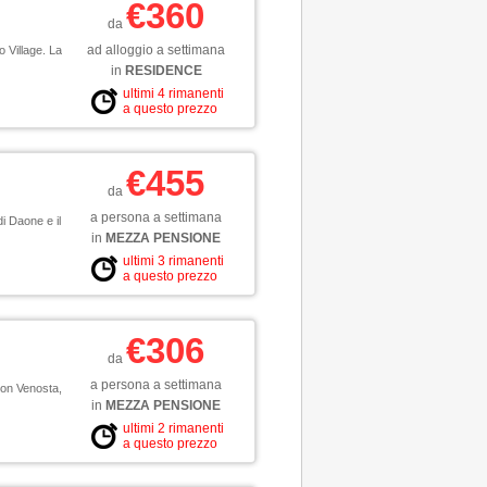
€360
da
ad alloggio a settimana
o Village. La
in
RESIDENCE
ultimi 4 rimanenti
a questo prezzo
€455
da
a persona a settimana
di Daone e il
in
MEZZA PENSIONE
ultimi 3 rimanenti
a questo prezzo
€306
da
a persona a settimana
ron Venosta,
in
MEZZA PENSIONE
ultimi 2 rimanenti
a questo prezzo