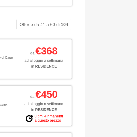
Offerte da 41 a 60 di
104
€368
da
o di Capo
ad alloggio a settimana
in
RESIDENCE
€450
da
ad alloggio a settimana
Akiris,
in
RESIDENCE
ultimi 4 rimanenti
a questo prezzo