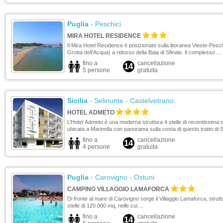
Puglia
- Peschici
MIRA HOTEL RESIDENCE
Il Mira Hotel Residence è posizionato sulla litoranea Vieste-Peschi
Grotta dell'Acqua) a ridosso della Baia di Sfinale. Il complesso ...
fino a
cancellazione
14
5 persone
gratuita
Sicilia
- Selinunte - Castelvetrano
HOTEL ADMETO
L’Hotel Admeto è una moderna struttura 4 stelle di recentissima 
ubicata a Marinella con panorama sulla costa di questo tratto di Sic
fino a
cancellazione
14
4 persone
gratuita
Puglia
- Carovigno - Ostuni
CAMPING VILLAGGIO LAMAFORCA
Di fronte al mare di Carovigno sorge il Villaggio Lamaforca, strutt
stelle di 120.000 mq, nelle cui ...
fino a
cancellazione
14