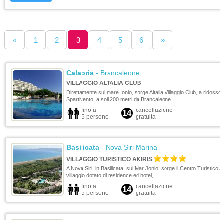
«
1
2
3
4
5
6
»
Calabria
- Brancaleone
VILLAGGIO ALTALIA CLUB
Direttamente sul mare Ionio, sorge Altalia Villaggio Club, a ridoss
Spartivento, a soli 200 metri da Brancaleone. ...
fino a
cancellazione
14
5 persone
gratuita
Basilicata
- Nova Siri Marina
VILLAGGIO TURISTICO AKIRIS
A Nova Siri, in Basilicata, sul Mar Jonio, sorge il Centro Turistico 
villaggio dotato di residence ed hotel, ...
fino a
cancellazione
14
5 persone
gratuita