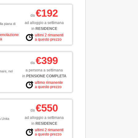
€192
da
ad alloggio a settimana
la piana di
in
RESIDENCE
renotazione
ultimi 2 rimanenti
fa
a questo prezzo
€399
da
a persona a settimana
mare, nel
in
PENSIONE COMPLETA
ultimo rimanente
a questo prezzo
€550
da
ad alloggio a settimana
a Unita
in
RESIDENCE
ultimi 2 rimanenti
a questo prezzo