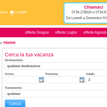
Chiamaci
Home
Contatti
0734.278024 o 0734.6
Da Lunedì a Domenica 9:0
offerte Giugno
offerte Luglio
offerte Agosto
Home
in:
Cerca la tua vacanza
Destinazione:
Arrivo:
Partenza:
Adulti:
Trattamento:
Cerca