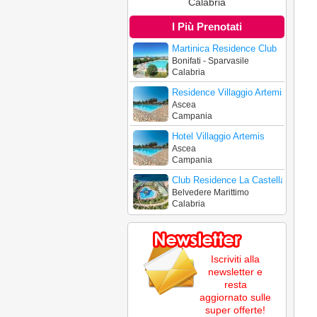
Calabria
I Più Prenotati
Martinica Residence Club
Bonifati - Sparvasile
Calabria
Residence Villaggio Artemis
Ascea
Campania
Hotel Villaggio Artemis
Ascea
Campania
Club Residence La Castellana Mar
Belvedere Marittimo
Calabria
Iscriviti alla
newsletter e
resta
aggiornato sulle
super offerte!