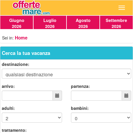
Navig
Giugno
Luglio
Agosto
Settembre
2026
2026
2026
2026
Home
Sei in:
Cerca la tua vacanza
destinazione:
arrivo:
partenza:
adulti:
bambini:
trattamento: