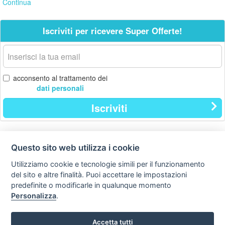
Continua
Iscriviti per ricevere Super Offerte!
La
tua
email
acconsento al trattamento dei
dati personali
Iscriviti
Questo sito web utilizza i cookie
Contatti
Privacy
Avviso
policy
legale
Utilizziamo cookie e tecnologie simili per il funzionamento
del sito e altre finalità. Puoi accettare le impostazioni
Preferenze cookie
predefinite o modificarle in qualunque momento
Personalizza
.
Copyright © Tutti i diritti sono riservati
Hello Vacanze S.r.L.
Accetta tutti